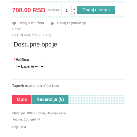
708.00 RSD
Količina:
Dodaj u listu želja
Dodaj za poređenje
Cena:
Bez PDV-a: 590.00 RSD
Dostupne opcije
*
Veličina:
Tagovi:
majica
,
fruit of the loom
Opis
Recenzije (0)
Materijal: 100% cotton, Belcoro yarn
Težina: 165 gm/m²
Boja:Bela