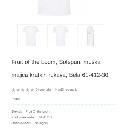
Fruit of the Loom, Sofspun, muška
majica kratkih rukava, Bela 61-412-30
0 recenzije
|
Napiši recenziju
Podeli
Brend:
Fruit Of the Loom
Kod proizvoda:
61-412-30
Dostupnost:
Na lageru