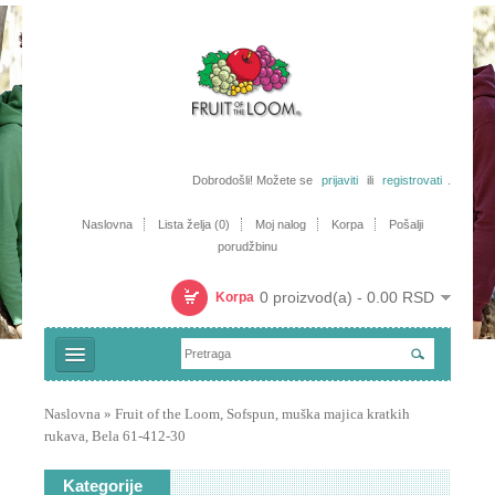
Dobrodošli! Možete se
prijaviti
ili
registrovati
.
Naslovna
Lista želja (0)
Moj nalog
Korpa
Pošalji
porudžbinu
0 proizvod(a) - 0.00 RSD
Korpa
Majice
Naslovna
»
Fruit of the Loom, Sofspun, muška majica kratkih
rukava, Bela 61-412-30
Trenerke i šorcevi
Polo majice
Kategorije