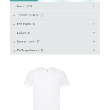
Majice (107)
Košulje
Trenerke i šorcevi (2)
Duksevi i polar
Polo majice (43)
Košulje (24)
Duksevi i polar (37)
Dečija garderoba (19)