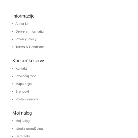
Informacije
About Us
Delivery Information
Privacy Policy
Terms & Conditions
Korisnički servis
Kontakt
Povraćaj robe
Mapa sajta
Brendovi
Poklon vaučeri
Moj nalog
Moj nalog
Istorija porudžbina
Lista želja