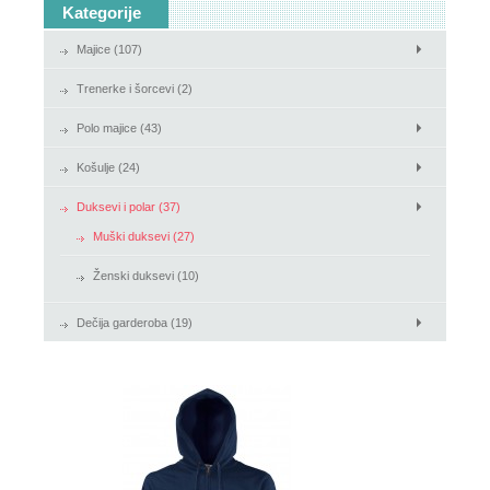
Kategorije
Košulje
Majice (107)
Duksevi i polar
Trenerke i šorcevi (2)
Polo majice (43)
Košulje (24)
Duksevi i polar (37)
Muški duksevi (27)
Ženski duksevi (10)
Dečija garderoba (19)