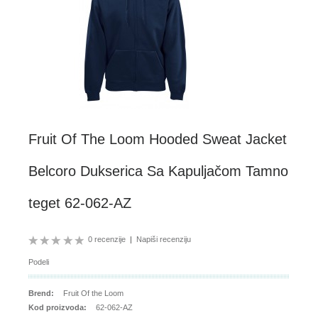
Fruit Of The Loom Hooded Sweat Jacket
Belcoro Dukserica Sa Kapuljačom Tamno
teget 62-062-AZ
0 recenzije
|
Napiši recenziju
Podeli
Brend:
Fruit Of the Loom
Kod proizvoda:
62-062-AZ