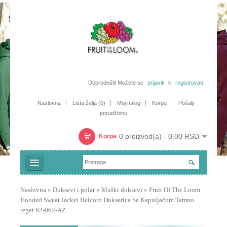
Dobrodošli! Možete se
prijaviti
ili
registrovati
.
Naslovna
Lista želja (0)
Moj nalog
Korpa
Pošalji
porudžbinu
0 proizvod(a) - 0.00 RSD
Korpa
Majice
Naslovna
»
Duksevi i polar
»
Muški duksevi
»
Fruit Of The Loom
Hooded Sweat Jacket Belcoro Dukserica Sa Kapuljačom Tamno
Trenerke i šorcevi
teget 62-062-AZ
Polo majice