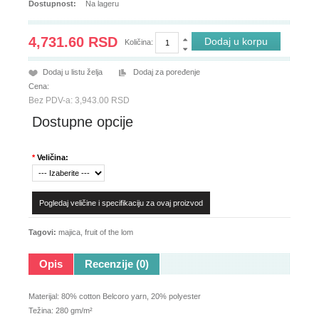
Dostupnost:
Na lageru
4,731.60 RSD
Količina:
Dodaj u listu želja
Dodaj za poređenje
Cena:
Bez PDV-a: 3,943.00 RSD
Dostupne opcije
*
Veličina:
Pogledaj veličine i specifikaciju za ovaj proizvod
Tagovi:
majica
,
fruit of the lom
Opis
Recenzije (0)
Materijal: 80% cotton Belcoro yarn, 20% polyester
Težina: 280 gm/m²