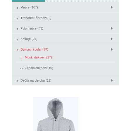
Majice (107)
Košulje
Trenerke i šorcevi (2)
Duksevi i polar
Polo majice (43)
Košulje (24)
Duksevi i polar (37)
Muški duksevi (27)
Ženski duksevi (10)
Dečija garderoba (19)