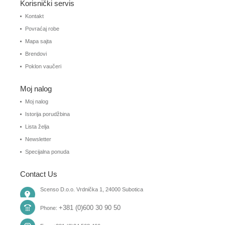
Korisnički servis
Kontakt
Povraćaj robe
Mapa sajta
Brendovi
Poklon vaučeri
Moj nalog
Moj nalog
Istorija porudžbina
Lista želja
Newsletter
Specijalna ponuda
Contact Us
Scenso D.o.o. Vrdnička 1, 24000 Subotica
+381 (0)600 30 90 50
Phone: