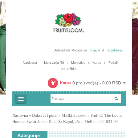
Dobrodošli! Možete se
prijaviti
ili
registrovati
.
Naslovna
Lista želja (0)
Moj nalog
Korpa
Pošalji
porudžbinu
0 proizvod(a) - 0.00 RSD
Korpa
Majice
Naslovna
»
Duksevi i polar
»
Muški duksevi
»
Fruit Of The Loom
Hooded Sweat Jacket Duks Sa Kapuljačom Melirana 62-034-94
Trenerke i šorcevi
Polo majice
Kategorije