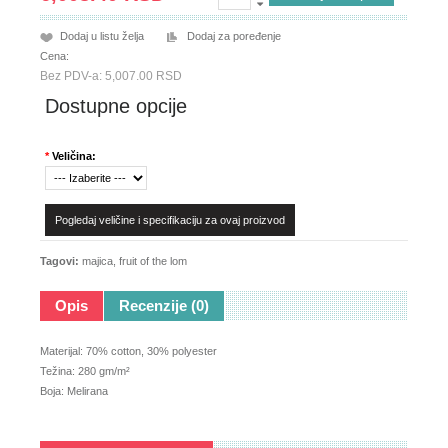
Dodaj u listu želja
Dodaj za poređenje
Cena:
Bez PDV-a: 5,007.00 RSD
Dostupne opcije
*
Veličina:
Pogledaj veličine i specifikaciju za ovaj proizvod
Tagovi:
majica
,
fruit of the lom
Opis
Recenzije (0)
Materijal: 70% cotton, 30% polyester
Težina: 280 gm/m²
Boja: Melirana