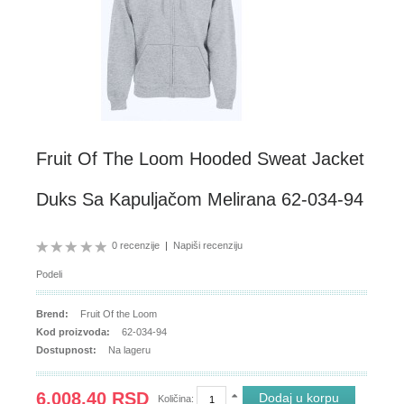
Fruit Of The Loom Hooded Sweat Jacket
Duks Sa Kapuljačom Melirana 62-034-94
0 recenzije
|
Napiši recenziju
Podeli
Brend:
Fruit Of the Loom
Kod proizvoda:
62-034-94
Dostupnost:
Na lageru
6,008.40 RSD
Količina: