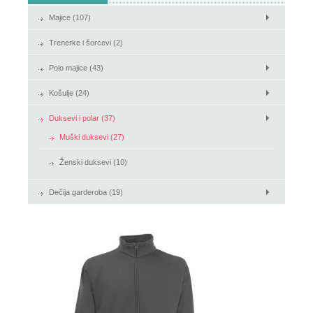
Majice (107)
Košulje
Trenerke i šorcevi (2)
Duksevi i polar
Polo majice (43)
Košulje (24)
Duksevi i polar (37)
Muški duksevi (27)
Ženski duksevi (10)
Dečija garderoba (19)