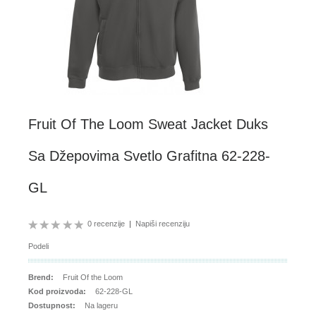
Fruit Of The Loom Sweat Jacket Duks
Sa Džepovima Svetlo Grafitna 62-228-
GL
0 recenzije
|
Napiši recenziju
Podeli
Brend:
Fruit Of the Loom
Kod proizvoda:
62-228-GL
Dostupnost:
Na lageru