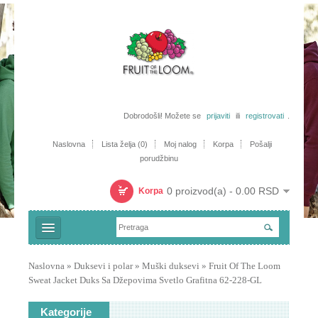
Dobrodošli! Možete se
prijaviti
ili
registrovati
.
Naslovna
Lista želja (0)
Moj nalog
Korpa
Pošalji
porudžbinu
0 proizvod(a) - 0.00 RSD
Korpa
Majice
Naslovna
»
Duksevi i polar
»
Muški duksevi
»
Fruit Of The Loom
Sweat Jacket Duks Sa Džepovima Svetlo Grafitna 62-228-GL
Trenerke i šorcevi
Polo majice
Kategorije