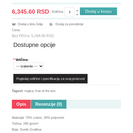
6,345.60 RSD
Količina:
Dodaj u listu želja
Dodaj za poređenje
Cena:
Bez PDV-a: 5,288.00 RSD
Dostupne opcije
*
Veličina:
Pogledaj veličine i specifikaciju za ovaj proizvod
Tagovi:
majica
,
fruit of the lom
Opis
Recenzije (0)
Materijal: 70% cotton, 30% polyester
Težina: 280 gm/m²
Boja: Svetlo Grafitna