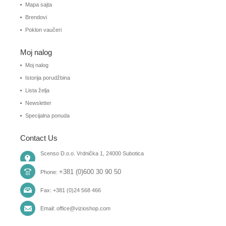
Mapa sajta
Brendovi
Poklon vaučeri
Moj nalog
Moj nalog
Istorija porudžbina
Lista želja
Newsletter
Specijalna ponuda
Contact Us
Scenso D.o.o. Vrdnička 1, 24000 Subotica
+381 (0)600 30 90 50
Phone:
Fax: +381 (0)24 568 466
Email: office@vizioshop.com