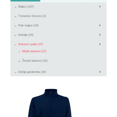
Majice (107)
Košulje
Trenerke i šorcevi (2)
Duksevi i polar
Polo majice (43)
Košulje (24)
Duksevi i polar (37)
Muški duksevi (27)
Ženski duksevi (10)
Dečija garderoba (19)