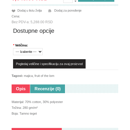
Dodaj u listu želja
Dodaj za poređenje
Cena:
Bez PDV-a: 5,288.00 RSD
Dostupne opcije
*
Veličina:
Pogledaj veličine i specifikaciju za ovaj proizvod
Tagovi:
majica
,
fruit of the lom
Opis
Recenzije (0)
Materijal: 70% cotton, 30% polyester
Težina: 280 gm/m²
Boja: Tamno teget