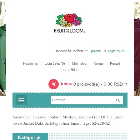
Dobrodošli! Možete se
prijaviti
ili
registrovati
.
Naslovna
Lista želja (0)
Moj nalog
Korpa
Pošalji
porudžbinu
0 proizvod(a) - 0.00 RSD
Korpa
Majice
Naslovna
»
Duksevi i polar
»
Muški duksevi
»
Fruit Of The Loom
Sweat Jacket Duks Sa Džepovima Tamno teget 62-228-AZ
Trenerke i šorcevi
Polo majice
Kategorije