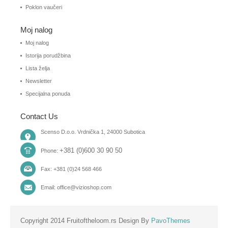
Poklon vaučeri
Moj nalog
Moj nalog
Istorija porudžbina
Lista želja
Newsletter
Specijalna ponuda
Contact Us
Scenso D.o.o. Vrdnička 1, 24000 Subotica
+381 (0)600 30 90 50
Phone:
Fax: +381 (0)24 568 466
Email: office@vizioshop.com
Copyright 2014 Fruitoftheloom.rs Design By
PavoThemes