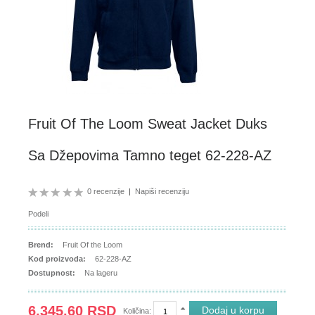
Fruit Of The Loom Sweat Jacket Duks
Sa Džepovima Tamno teget 62-228-AZ
0 recenzije
|
Napiši recenziju
Podeli
Brend:
Fruit Of the Loom
Kod proizvoda:
62-228-AZ
Dostupnost:
Na lageru
6,345.60 RSD
Količina: