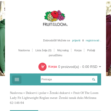
Dobrodošli! Možete se
prijaviti
ili
registrovati
.
Naslovna
Lista želja (0)
Moj nalog
Korpa
Pošalji
porudžbinu
0 proizvod(a) - 0.00 RSD
Korpa
Majice
Naslovna
»
Duksevi i polar
»
Ženski duksevi
»
Fruit Of The Loom
Lady Fit Lightweight Reglan sweat- Ženski tanak duks Melirana
Trenerke i šorcevi
62-146-94
Polo majice