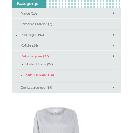
Kategorije
Košulje
Majice (107)
Duksevi i polar
Trenerke i šorcevi (2)
Polo majice (43)
Košulje (24)
Duksevi i polar (37)
Muški duksevi (27)
Ženski duksevi (10)
Dečija garderoba (19)