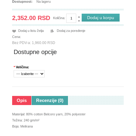
Dostupnost:
Na lageru
2,352.00 RSD
Količina:
Dodaj u listu želja
Dodaj za poređenje
Cena:
Bez PDV-a: 1,960.00 RSD
Dostupne opcije
*
Veličina:
Opis
Recenzije (0)
Materijal: 80% cotton Belcoro yarn, 20% polyester
Težina: 240 gm/m²
Boja: Melirana