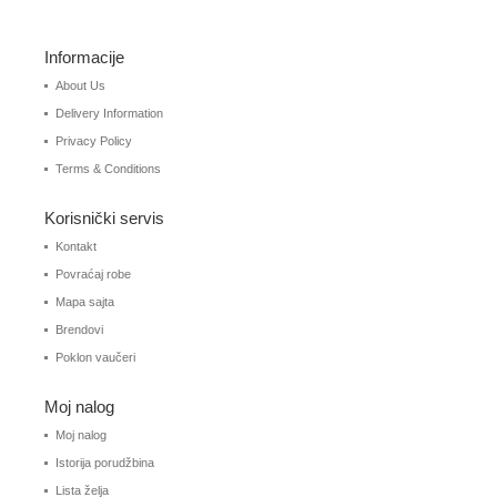
Informacije
About Us
Delivery Information
Privacy Policy
Terms & Conditions
Korisnički servis
Kontakt
Povraćaj robe
Mapa sajta
Brendovi
Poklon vaučeri
Moj nalog
Moj nalog
Istorija porudžbina
Lista želja