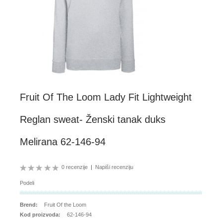
Fruit Of The Loom Lady Fit Lightweight
Reglan sweat- Ženski tanak duks
Melirana 62-146-94
0 recenzije
|
Napiši recenziju
Podeli
Brend:
Fruit Of the Loom
Kod proizvoda:
62-146-94