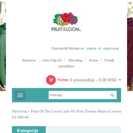
Dobrodošli! Možete se
prijaviti
ili
registrovati
.
Naslovna
Lista želja (0)
Moj nalog
Korpa
Pošalji
porudžbinu
0 proizvod(a) - 0.00 RSD
Korpa
Majice
Naslovna
»
Fruit Of The Loom Lady-Fit Polo Ženska Majica Crvena
63-560-40
Trenerke i šorcevi
Polo majice
Kategorije