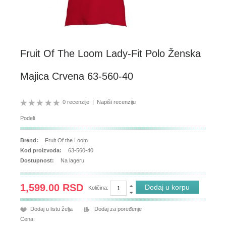
Fruit Of The Loom Lady-Fit Polo Ženska
Majica Crvena 63-560-40
0 recenzije
|
Napiši recenziju
Podeli
Brend:
Fruit Of the Loom
Kod proizvoda:
63-560-40
Dostupnost:
Na lageru
1,599.00 RSD
Količina:
Dodaj u listu želja
Dodaj za poređenje
Cena: