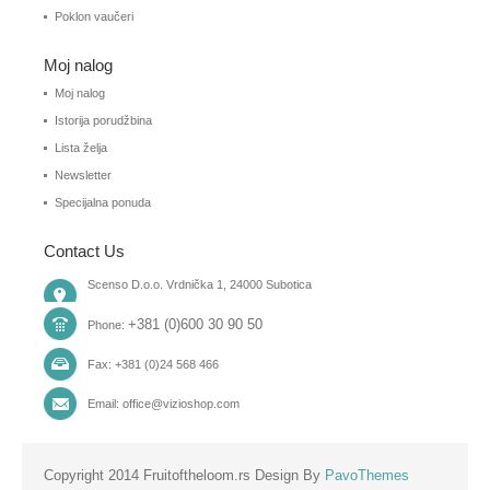
Poklon vaučeri
Moj nalog
Moj nalog
Istorija porudžbina
Lista želja
Newsletter
Specijalna ponuda
Contact Us
Scenso D.o.o. Vrdnička 1, 24000 Subotica
+381 (0)600 30 90 50
Phone:
Fax: +381 (0)24 568 466
Email: office@vizioshop.com
Copyright 2014 Fruitoftheloom.rs Design By
PavoThemes