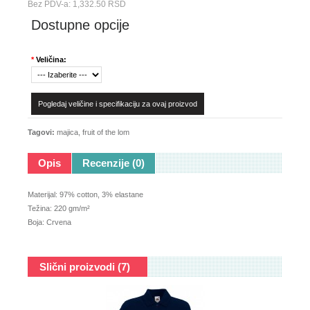
Bez PDV-a: 1,332.50 RSD
Dostupne opcije
*
Veličina:
Pogledaj veličine i specifikaciju za ovaj proizvod
Tagovi:
majica
,
fruit of the lom
Opis
Recenzije (0)
Materijal: 97% cotton, 3% elastane
Težina: 220 gm/m²
Boja: Crvena
Slični proizvodi (7)