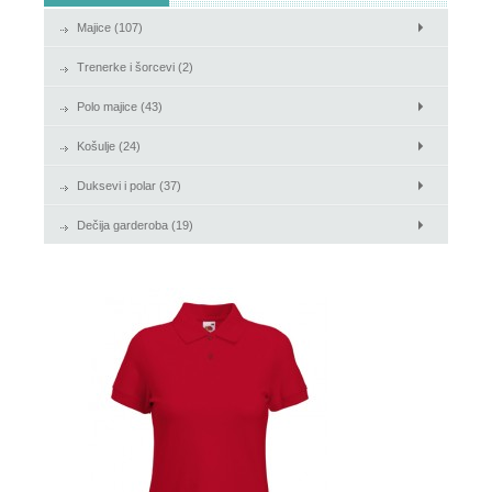
Majice (107)
Košulje
Trenerke i šorcevi (2)
Duksevi i polar
Polo majice (43)
Košulje (24)
Duksevi i polar (37)
Dečija garderoba (19)