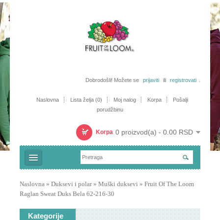
Dobrodošli! Možete se
prijaviti
ili
registrovati
.
Naslovna
Lista želja (0)
Moj nalog
Korpa
Pošalji
porudžbinu
0 proizvod(a) - 0.00 RSD
Korpa
Majice
Naslovna
»
Duksevi i polar
»
Muški duksevi
»
Fruit Of The Loom
Raglan Sweat Duks Bela 62-216-30
Trenerke i šorcevi
Polo majice
Kategorije