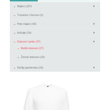
Majice (107)
Košulje
Trenerke i šorcevi (2)
Duksevi i polar
Polo majice (43)
Košulje (24)
Duksevi i polar (37)
Muški duksevi (27)
Ženski duksevi (10)
Dečija garderoba (19)