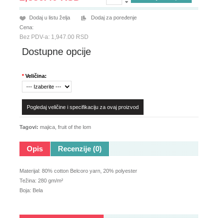
Dodaj u listu želja
Dodaj za poređenje
Cena:
Bez PDV-a: 1,947.00 RSD
Dostupne opcije
*
Veličina:
Pogledaj veličine i specifikaciju za ovaj proizvod
Tagovi:
majica
,
fruit of the lom
Opis
Recenzije (0)
Materijal: 80% cotton Belcoro yarn, 20% polyester
Težina: 280 gm/m²
Boja: Bela