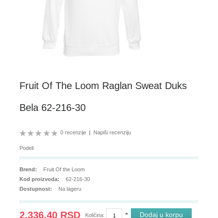
Fruit Of The Loom Raglan Sweat Duks
Bela 62-216-30
0 recenzije
|
Napiši recenziju
Podeli
Brend:
Fruit Of the Loom
Kod proizvoda:
62-216-30
Dostupnost:
Na lageru
2,336.40 RSD
Količina: